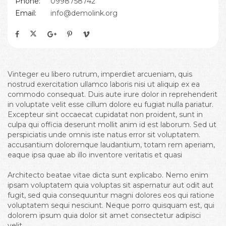
Phone:
0998758742
Email:
info@demolink.org
Vinteger eu libero rutrum, imperdiet arcueniam, quis
nostrud exercitation ullamco laboris nisi ut aliquip ex ea
commodo consequat. Duis aute irure dolor in reprehenderit
in voluptate velit esse cillum dolore eu fugiat nulla pariatur.
Excepteur sint occaecat cupidatat non proident, sunt in
culpa qui officia deserunt mollit anim id est laborum. Sed ut
perspiciatis unde omnis iste natus error sit voluptatem.
accusantium doloremque laudantium, totam rem aperiam,
eaque ipsa quae ab illo inventore veritatis et quasi
Architecto beatae vitae dicta sunt explicabo. Nemo enim
ipsam voluptatem quia voluptas sit aspernatur aut odit aut
fugit, sed quia consequuntur magni dolores eos qui ratione
voluptatem sequi nesciunt. Neque porro quisquam est, qui
dolorem ipsum quia dolor sit amet consectetur adipisci
velit.